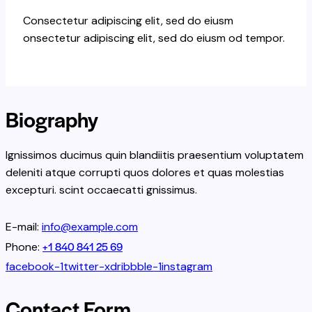
Consectetur adipiscing elit, sed do eiusm
onsectetur adipiscing elit, sed do eiusm od tempor.
Biography
Ignissimos ducimus quin blandiitis praesentium voluptatem
deleniti atque corrupti quos dolores et quas molestias
excepturi. scint occaecatti gnissimus.
E-mail:
info@example.com
+1 840 841 25 69
Phone:
facebook-1
twitter-x
dribbble-1
instagram
Contact Form